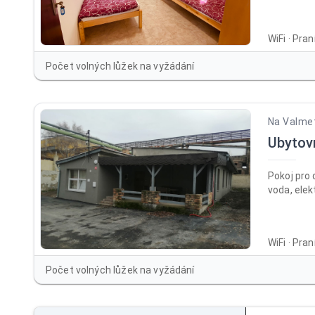
WiFi · Pra
Počet volných lůžek na vyžádání
Na Valme
Ubytov
Pokoj pro 
voda, elek
WiFi · Pra
Počet volných lůžek na vyžádání