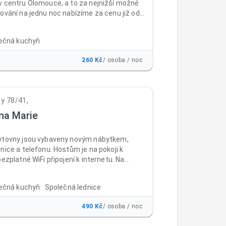
v centru Olomouce, a to za nejnižší možné
ování na jednu noc nabízíme za cenu již od
z DPH za osobu a noc , a to včetně
 parkování a WiFi ZDARMA. Ubytovnu i
lečná kuchyň
ajdete téměř v centru města Olomouc, a to
ě dostupném místě v areálu bývalých
260 Kč
/ osoba / noc
rokopa Holého, naproti prodejně Baumax
Nabízíme klidné ubytování ve 2-3lůžkových
se společnou kuchyňkou.
dy 78/41,
na Marie
ytovny jsou vybaveny novým nábytkem,
nice a telefonu. Hostům je na pokoji k
bezplatné WiFi připojení k internetu. Na
 čtyř nadzemních podlaží jsou samostatné
toalety. V suterénu ubytovny je umístěna
lečná kuchyň · Společná lednice
á místnost s velkoplošnou televizí, sprchy,
ň s jídelnou, kde si mohou ubytovaní
490 Kč
/ osoba / noc
v mikrovlnných troubách nebo na sporácích
elý den. Mimo kuřárny na balkonech je celá