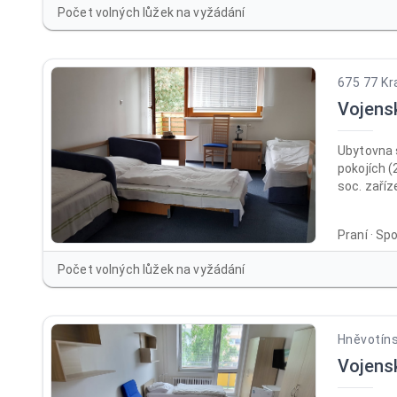
Počet volných lůžek na vyžádání
675 77 Kr
Vojens
Ubytovna 
pokojích (
soc. zaříz
přizpůsob
na oslavy,
Praní · Sp
recepce, 
společens
Počet volných lůžek na vyžádání
altán vhod
v provozu 
Hněvotíns
Vojens