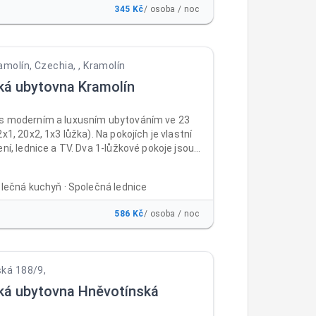
345 Kč
/ osoba / noc
amolín, Czechia, , Kramolín
ká ubytovna Kramolín
s moderním a luxusním ubytováním ve 23
2x1, 20x2, 1x3 lůžka). Na pokojích je vlastní
ení, lednice a TV. Dva 1-lůžkové pokoje jsou
eny i na pobyt vozíčkářů. Ubytovna je vhodná
 školení i dovolené. V ubytovně je non-stop
olečná kuchyň · Společná lednice
úschovna kol, prádelna, společná kuchyň,
ké místnosti (kulečník, LCD TV). Venkovní
586 Kč
/ osoba / noc
ný na grilování a zahradní párty. Ubytovna je
po celý rok.
ká 188/9,
ká ubytovna Hněvotínská