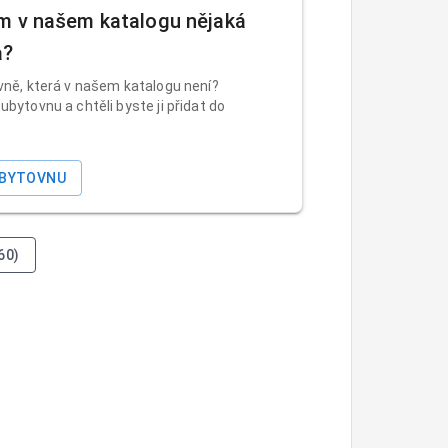
m v našem katalogu nějaká
a?
vně, která v našem katalogu není?
ubytovnu a chtěli byste ji přidat do
UBYTOVNU
60)