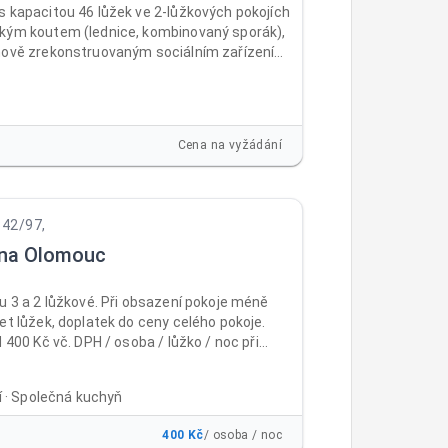
s kapacitou 46 lůžek ve 2-lůžkových pokojích
kým koutem (lednice, kombinovaný sporák),
nově zrekonstruovaným sociálním zařízením
m. Pokoje jsou vybaveny novým nábytkem
ostel) a TV. Vstup do ubytovny je
vý, před ubytovnou vlastní parkoviště.
ká místnost vybavená novým nábytkem a
Cena na vyžádání
ádelna. Na pokojích je povlečení, ručníky a
342/97,
na Olomouc
u 3 a 2 lůžkové. Při obsazení pokoje méně
et lůžek, doplatek do ceny celého pokoje.
d 400 Kč vč. DPH / osoba / lůžko / noc při
ém ubytování Běžné ceny včetně DPH: 1 - 9
č / osoba / lůžko / noc od 10 nocí 500 Kč
ní · Společná kuchyň
ůžko / noc 15 - 30 nocí 450 Kč / osoba / lůžko
platbě na 30 nocí dopředu 400 Kč / osoba /
400 Kč
/ osoba / noc
c Cena již obsahuje poplatek městu 21Kč/noc