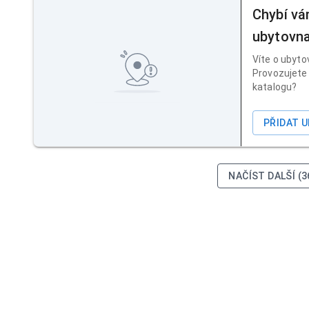
Chybí vá
ubytovn
Víte o ubyto
Provozujete 
katalogu?
PŘIDAT 
NAČÍST DALŠÍ (3