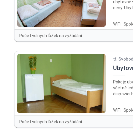
ubytovně 
ceny. Ubyt
260 Kč be
neomezeného
WiFi · Spo
penzion n
na výborn
Počet volných lůžek na vyžádání
kasáren P
Olomouc. 
pokojích 
tř. Svobo
Ubytov
Pokoje ub
včetně led
dispozici 
každém ze
sprchy a 
WiFi · Spo
společensk
WC a kuchy
Počet volných lůžek na vyžádání
připravit 
jídlo po c