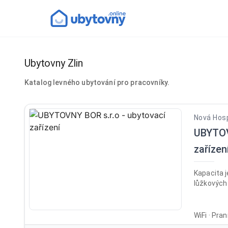
Ubytovny Zlin
Katalog levného ubytování pro pracovníky.
Nová Hosp
UBYTOV
zařízen
Kapacita j
lůžkových 
WiFi · Pra