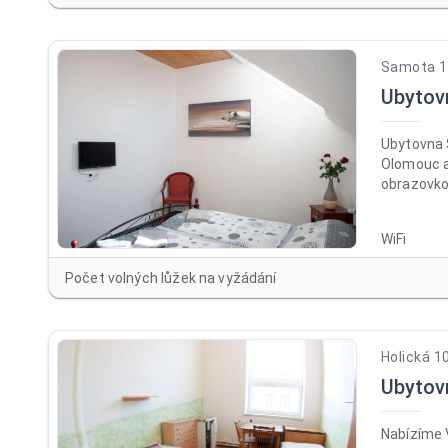
Samota 19
Ubytov
Ubytovna 
Olomouc a
obrazovkou
km daleko
dostupné 
WiFi
místě je k
Počet volných lůžek na vyžádání
Holická 1
Ubyto
Nabízíme 