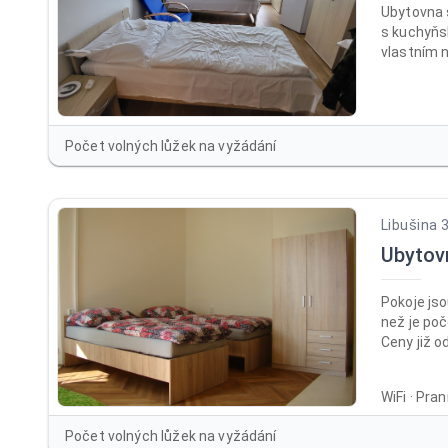
Ubytovna 
s kuchyňs
vlastním 
a balkone
(skříně, p
bezbariéro
Společens
Počet volných lůžek na vyžádání
LCD TV. Pr
lůžkoviny.
Libušina 
Ubytov
Pokoje jso
než je poč
Ceny již o
dlouhodob
nocí 600 K
WiFi · Pra
/osoba / l
/ noc při 
Počet volných lůžek na vyžádání
lůžko /no