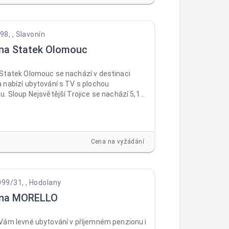
8, , Slavonín
na Statek Olomouc
Statek Olomouc se nachází v destinaci
 nabízí ubytování s TV s plochou
. Sloup Nejsvětější Trojice se nachází 5,1
 a Olomoucký hrad 6,7 km. V ubytování je
Wi-Fi zdarma ve všech prostorách a na
 dispozici soukromé parkoviště.
Cena na vyžádání
099/31, , Hodolany
vna MORELLO
Vám levné ubytování v příjemném penzionu i