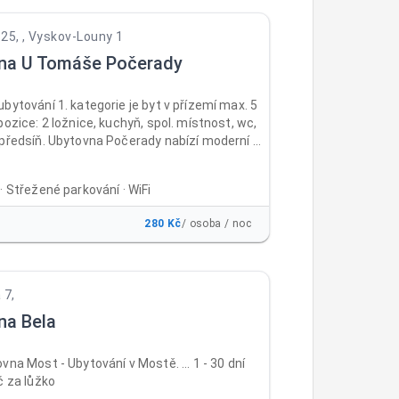
nekuřácká. Recepce je otevřená
 pátek od 12:00 do 17:00, v sobotu a neděli od
25, , Vyskov-Louny 1
8:00. Ubytováváme od 14:00, jinak předchozí
na U Tomáše Počerady
bytování 1. kategorie je byt v přízemí max. 5
pozice: 2 ložnice, kuchyň, spol. místnost, wc,
 předsíň. Ubytovna Počerady nabízí moderní a
stupné ubytování v blízkosti průmyslového
ální pro pracovníky, kteří chtějí mít svůj
· Střežené parkování · WiFi
osah a ušetřit čas i peníze za dojíždění.
e pohodlné a bezpečné bydlení s veškerým
280 Kč
/ osoba / noc
 vybavením, na rozhraní okresů Most
Louny (15km).
 7,
na Bela
vna Most - Ubytování v Mostě. ... 1 - 30 dní
č za lůžko