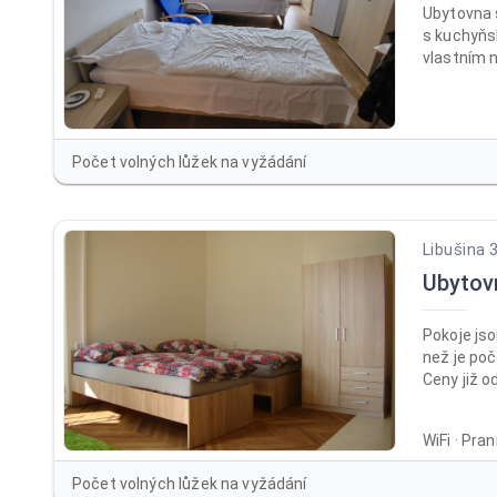
Ubytovna 
s kuchyňs
vlastním 
a balkone
(skříně, p
bezbariéro
Společens
Počet volných lůžek na vyžádání
LCD TV. Pr
lůžkoviny.
Libušina 
Ubytov
Pokoje jso
než je poč
Ceny již o
dlouhodob
nocí 600 K
WiFi · Pra
/osoba / l
/ noc při 
Počet volných lůžek na vyžádání
lůžko /no