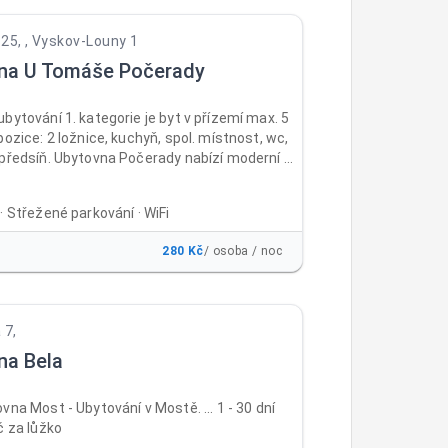
nekuřácká. Recepce je otevřená
 pátek od 12:00 do 17:00, v sobotu a neděli od
25, , Vyskov-Louny 1
8:00. Ubytováváme od 14:00, jinak předchozí
na U Tomáše Počerady
bytování 1. kategorie je byt v přízemí max. 5
pozice: 2 ložnice, kuchyň, spol. místnost, wc,
 předsíň. Ubytovna Počerady nabízí moderní a
stupné ubytování v blízkosti průmyslového
ální pro pracovníky, kteří chtějí mít svůj
· Střežené parkování · WiFi
osah a ušetřit čas i peníze za dojíždění.
e pohodlné a bezpečné bydlení s veškerým
280 Kč
/ osoba / noc
 vybavením, na rozhraní okresů Most
Louny (15km).
 7,
na Bela
vna Most - Ubytování v Mostě. ... 1 - 30 dní
č za lůžko