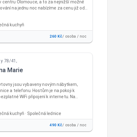
v centru Olomouce, a to za nejnižší možné
ování na jednu noc nabízíme za cenu již od
z DPH za osobu a noc , a to včetně
 parkování a WiFi ZDARMA. Ubytovnu i
lečná kuchyň
ajdete téměř v centru města Olomouc, a to
ě dostupném místě v areálu bývalých
260 Kč
/ osoba / noc
rokopa Holého, naproti prodejně Baumax
Nabízíme klidné ubytování ve 2-3lůžkových
se společnou kuchyňkou.
dy 78/41,
na Marie
ytovny jsou vybaveny novým nábytkem,
nice a telefonu. Hostům je na pokoji k
bezplatné WiFi připojení k internetu. Na
 čtyř nadzemních podlaží jsou samostatné
toalety. V suterénu ubytovny je umístěna
lečná kuchyň · Společná lednice
á místnost s velkoplošnou televizí, sprchy,
ň s jídelnou, kde si mohou ubytovaní
490 Kč
/ osoba / noc
v mikrovlnných troubách nebo na sporácích
elý den. Mimo kuřárny na balkonech je celá