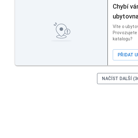
Chybí vá
ubytovn
Víte o ubyto
Provozujete 
katalogu?
PŘIDAT 
NAČÍST DALŠÍ (3