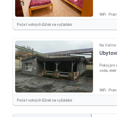
WiFi · Pra
Počet volných lůžek na vyžádání
Na Valme
Ubytov
Pokoj pro 
voda, elek
WiFi · Pra
Počet volných lůžek na vyžádání