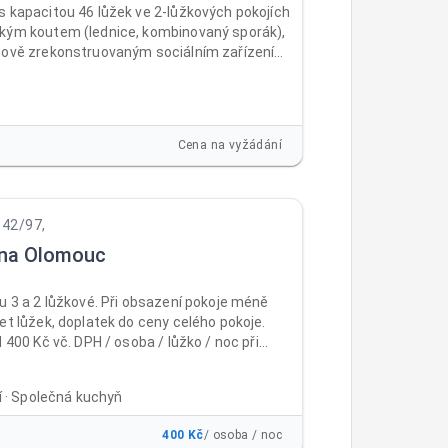
s kapacitou 46 lůžek ve 2-lůžkových pokojích
kým koutem (lednice, kombinovaný sporák),
nově zrekonstruovaným sociálním zařízením
m. Pokoje jsou vybaveny novým nábytkem
ostel) a TV. Vstup do ubytovny je
vý, před ubytovnou vlastní parkoviště.
ká místnost vybavená novým nábytkem a
Cena na vyžádání
ádelna. Na pokojích je povlečení, ručníky a
342/97,
na Olomouc
u 3 a 2 lůžkové. Při obsazení pokoje méně
et lůžek, doplatek do ceny celého pokoje.
d 400 Kč vč. DPH / osoba / lůžko / noc při
ém ubytování Běžné ceny včetně DPH: 1 - 9
č / osoba / lůžko / noc od 10 nocí 500 Kč
ní · Společná kuchyň
ůžko / noc 15 - 30 nocí 450 Kč / osoba / lůžko
platbě na 30 nocí dopředu 400 Kč / osoba /
400 Kč
/ osoba / noc
c Cena již obsahuje poplatek městu 21Kč/noc