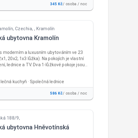
345 Kč
/ osoba / noc
amolín, Czechia, , Kramolín
ká ubytovna Kramolín
s moderním a luxusním ubytováním ve 23
2x1, 20x2, 1x3 lůžka). Na pokojích je vlastní
ení, lednice a TV. Dva 1-lůžkové pokoje jsou
eny i na pobyt vozíčkářů. Ubytovna je vhodná
 školení i dovolené. V ubytovně je non-stop
olečná kuchyň · Společná lednice
úschovna kol, prádelna, společná kuchyň,
ké místnosti (kulečník, LCD TV). Venkovní
586 Kč
/ osoba / noc
ný na grilování a zahradní párty. Ubytovna je
po celý rok.
ká 188/9,
ká ubytovna Hněvotínská