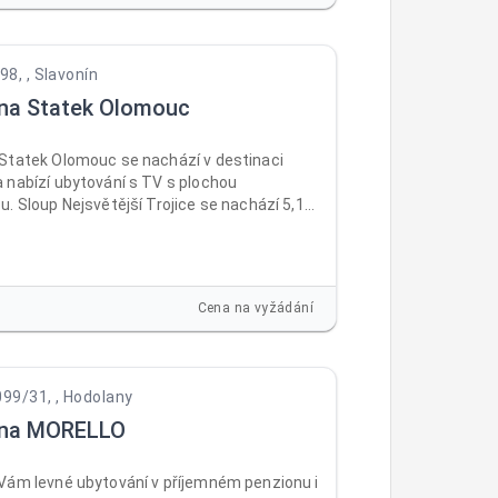
8, , Slavonín
na Statek Olomouc
Statek Olomouc se nachází v destinaci
 nabízí ubytování s TV s plochou
. Sloup Nejsvětější Trojice se nachází 5,1
 a Olomoucký hrad 6,7 km. V ubytování je
Wi-Fi zdarma ve všech prostorách a na
 dispozici soukromé parkoviště.
Cena na vyžádání
099/31, , Hodolany
vna MORELLO
Vám levné ubytování v příjemném penzionu i