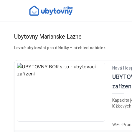
Ubytovny Marianske Lazne
Levné ubytování pro dělníky – přehled nabídek.
Nová Hosp
UBYTOV
zařízen
Kapacita j
lůžkových 
WiFi · Pra