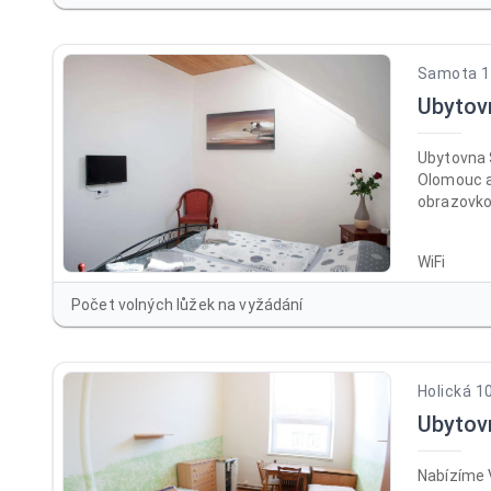
Samota 19
Ubytov
Ubytovna 
Olomouc a
obrazovkou
km daleko
dostupné 
WiFi
místě je k
Počet volných lůžek na vyžádání
Holická 1
Ubyto
Nabízíme 