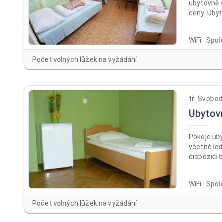
ubytovně 
ceny. Ubyt
260 Kč be
neomezeného
WiFi · Spo
penzion n
na výborn
Počet volných lůžek na vyžádání
kasáren P
Olomouc. 
pokojích 
tř. Svobo
Ubytov
Pokoje ub
včetně led
dispozici 
každém ze
sprchy a 
WiFi · Spo
společensk
WC a kuchy
Počet volných lůžek na vyžádání
připravit 
jídlo po c