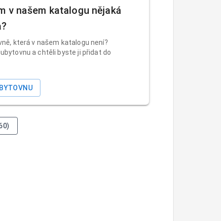
m v našem katalogu nějaká
a?
vně, která v našem katalogu není?
ubytovnu a chtěli byste ji přidat do
UBYTOVNU
60)