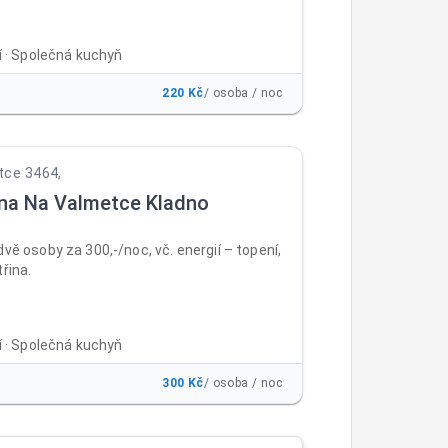
ní · Společná kuchyň
220 Kč
/ osoba / noc
tce 3464,
na Na Valmetce Kladno
dvě osoby za 300,-/noc, vč. energií – topení,
třina.
ní · Společná kuchyň
300 Kč
/ osoba / noc