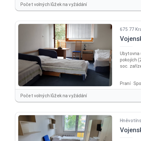
Počet volných lůžek na vyžádání
675 77 Kr
Vojens
Ubytovna 
pokojích (
soc. zaříz
přizpůsob
na oslavy,
Praní · Sp
recepce, 
společens
Počet volných lůžek na vyžádání
altán vhod
v provozu 
Hněvotíns
Vojens