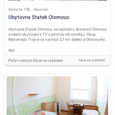
Samota 198, , Slavonín
Ubytovna Statek Olomouc
Ubytovna Statek Olomouc se nachází v destinaci Olomouc
a nabízí ubytování s TV s plochou obrazovkou. Sloup
Nejsvětější Trojice se nachází 5,1 km daleko a Olomoucký
hrad 6,7 km. V ubytování je dostupné Wi-Fi zdarma ve všech
prostorách a na místě je k dispozici soukromé parkoviště.
WiFi
Počet volných lůžek na vyžádání
Cena na vyžádání