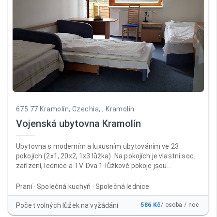
675 77 Kramolín, Czechia, , Kramolín
Vojenská ubytovna Kramolín
Ubytovna s moderním a luxusním ubytováním ve 23
pokojích (2x1, 20x2, 1x3 lůžka). Na pokojích je vlastní soc.
zařízení, lednice a TV. Dva 1-lůžkové pokoje jsou
přizpůsobeny i na pobyt vozíčkářů. Ubytovna je vhodná na
oslavy, školení i dovolené. V ubytovně je non-stop recepce,
Praní · Společná kuchyň · Společná lednice
úschovna kol, prádelna, společná kuchyň, společenské
místnosti (kulečník, LCD TV). Venkovní altán vhodný na
Počet volných lůžek na vyžádání
586 Kč
/ osoba / noc
grilování a zahradní párty. Ubytovna je v provozu po celý rok.