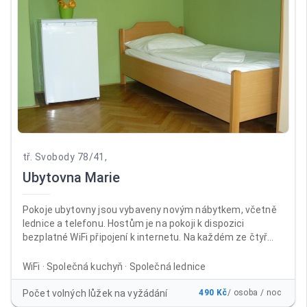
tř. Svobody 78/41,
Ubytovna Marie
Pokoje ubytovny jsou vybaveny novým nábytkem, včetně
lednice a telefonu. Hostům je na pokoji k dispozici
bezplatné WiFi připojení k internetu. Na každém ze čtyř
nadzemních podlaží jsou samostatné sprchy a toalety. V
suterénu ubytovny je umístěna společenská místnost s
WiFi · Společná kuchyň · Společná lednice
velkoplošnou televizí, sprchy, WC a kuchyň s jídelnou, kde si
mohou ubytovaní připravit v mikrovlnných troubách nebo
Počet volných lůžek na vyžádání
490 Kč
/ osoba / noc
na sporácích jídlo po celý den. Mimo kuřárny na balkonech