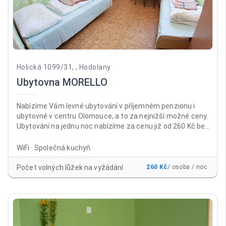
Holická 1099/31, , Hodolany
Ubytovna MORELLO
Nabízíme Vám levné ubytování v příjemném penzionu i
ubytovně v centru Olomouce, a to za nejnižší možné ceny.
Ubytování na jednu noc nabízíme za cenu již od 260 Kč bez
DPH za osobu a noc , a to včetně neomezeného parkování
a WiFi ZDARMA. Ubytovnu i penzion najdete téměř v centru
WiFi · Společná kuchyň
města Olomouc, a to na výborně dostupném místě v areálu
bývalých kasáren Prokopa Holého, naproti prodejně
Počet volných lůžek na vyžádání
260 Kč
/ osoba / noc
Baumax Olomouc. Nabízíme klidné ubytování ve 2-
3lůžkových pokojích se společnou kuchyňkou.