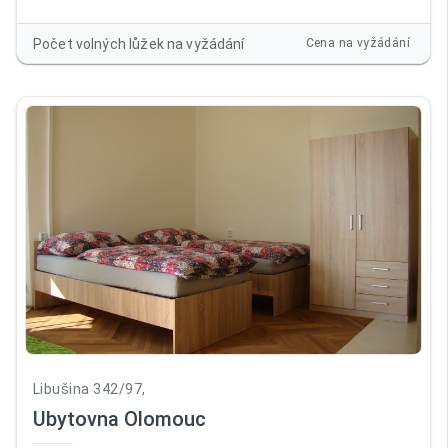
balkonem. Pokoje jsou vybaveny novým nábytkem (skříně,
postel) a TV. Vstup do ubytovny je bezbariérový, před
Počet volných lůžek na vyžádání
Cena na vyžádání
ubytovnou vlastní parkoviště. Společenská místnost
vybavená novým nábytkem a LCD TV. Prádelna. Na pokojích
je povlečení, ručníky a lůžkoviny.
Libušina 342/97,
Ubytovna Olomouc