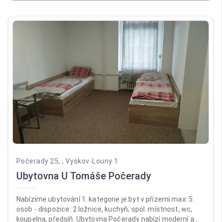
je celá ubytovna přísně nekuřácká. Recepce je otevřená
pondělí až pátek od 12:00 do 17:00, v sobotu a neděli od
14:00 do 18:00. Ubytováváme od 14:00, jinak předchozí
domluvy.
Počerady 25, , Vyskov-Louny 1
Ubytovna U Tomáše Počerady
Nabízíme ubytování 1. kategorie je byt v přízemí max. 5
osob - dispozice: 2 ložnice, kuchyň, spol. místnost, wc,
koupelna, předsíň. Ubytovna Počerady nabízí moderní a