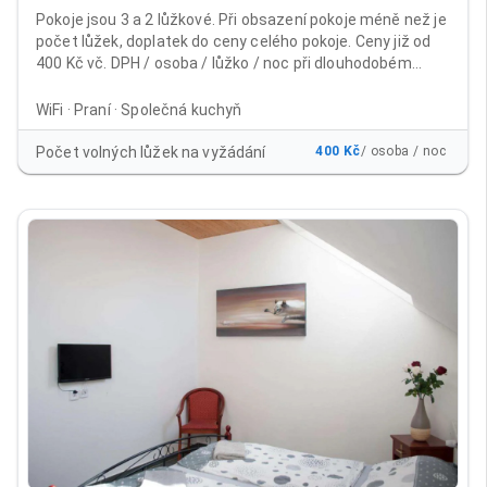
Pokoje jsou 3 a 2 lůžkové. Při obsazení pokoje méně než je
počet lůžek, doplatek do ceny celého pokoje. Ceny již od
400 Kč vč. DPH / osoba / lůžko / noc při dlouhodobém
ubytování Běžné ceny včetně DPH: 1 - 9 nocí 600 Kč / osoba
/ lůžko / noc od 10 nocí 500 Kč /osoba / lůžko / noc 15 - 30
WiFi · Praní · Společná kuchyň
nocí 450 Kč / osoba / lůžko / noc při platbě na 30 nocí
dopředu 400 Kč / osoba / lůžko /noc Cena již obsahuje
Počet volných lůžek na vyžádání
400 Kč
/ osoba / noc
poplatek městu 21Kč/noc