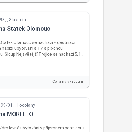
8, , Slavonín
na Statek Olomouc
Statek Olomouc se nachází v destinaci
 nabízí ubytování s TV s plochou
. Sloup Nejsvětější Trojice se nachází 5,1
 a Olomoucký hrad 6,7 km. V ubytování je
Wi-Fi zdarma ve všech prostorách a na
 dispozici soukromé parkoviště.
Cena na vyžádání
099/31, , Hodolany
vna MORELLO
Vám levné ubytování v příjemném penzionu i