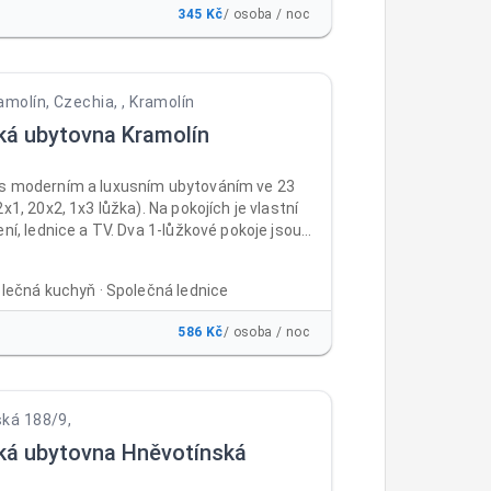
345 Kč
/ osoba / noc
amolín, Czechia, , Kramolín
ká ubytovna Kramolín
s moderním a luxusním ubytováním ve 23
2x1, 20x2, 1x3 lůžka). Na pokojích je vlastní
ení, lednice a TV. Dva 1-lůžkové pokoje jsou
eny i na pobyt vozíčkářů. Ubytovna je vhodná
 školení i dovolené. V ubytovně je non-stop
olečná kuchyň · Společná lednice
úschovna kol, prádelna, společná kuchyň,
ké místnosti (kulečník, LCD TV). Venkovní
586 Kč
/ osoba / noc
ný na grilování a zahradní párty. Ubytovna je
po celý rok.
ká 188/9,
ká ubytovna Hněvotínská