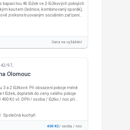
s kapacitou 46 lůžek ve 2-lůžkových pokojích
kým koutem (lednice, kombinovaný sporák),
nově zrekonstruovaným sociálním zařízením
m. Pokoje jsou vybaveny novým nábytkem
ostel) a TV. Vstup do ubytovny je
vý, před ubytovnou vlastní parkoviště.
ká místnost vybavená novým nábytkem a
Cena na vyžádání
ádelna. Na pokojích je povlečení, ručníky a
342/97,
na Olomouc
u 3 a 2 lůžkové. Při obsazení pokoje méně
et lůžek, doplatek do ceny celého pokoje.
d 400 Kč vč. DPH / osoba / lůžko / noc při
ém ubytování Běžné ceny včetně DPH: 1 - 9
č / osoba / lůžko / noc od 10 nocí 500 Kč
ní · Společná kuchyň
ůžko / noc 15 - 30 nocí 450 Kč / osoba / lůžko
platbě na 30 nocí dopředu 400 Kč / osoba /
400 Kč
/ osoba / noc
c Cena již obsahuje poplatek městu 21Kč/noc