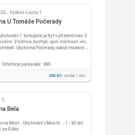
nekuřácká. Recepce je otevřená
 pátek od 12:00 do 17:00, v sobotu a neděli od
25, , Vyskov-Louny 1
8:00. Ubytováváme od 14:00, jinak předchozí
na U Tomáše Počerady
bytování 1. kategorie je byt v přízemí max. 5
pozice: 2 ložnice, kuchyň, spol. místnost, wc,
 předsíň. Ubytovna Počerady nabízí moderní a
stupné ubytování v blízkosti průmyslového
ální pro pracovníky, kteří chtějí mít svůj
· Střežené parkování · WiFi
osah a ušetřit čas i peníze za dojíždění.
e pohodlné a bezpečné bydlení s veškerým
280 Kč
/ osoba / noc
 vybavením, na rozhraní okresů Most
Louny (15km).
 7,
na Bela
vna Most - Ubytování v Mostě. ... 1 - 30 dní
č za lůžko