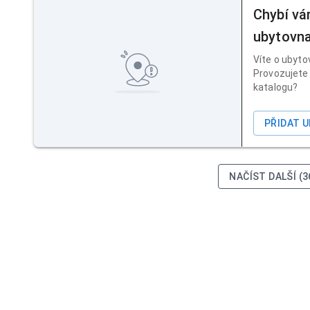
Chybí vá
ubytovn
Víte o ubyto
Provozujete 
katalogu?
PŘIDAT 
NAČÍST DALŠÍ (3