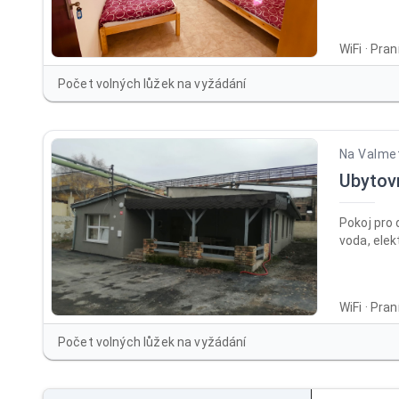
WiFi · Pra
Počet volných lůžek na vyžádání
Na Valme
Ubytov
Pokoj pro 
voda, elek
WiFi · Pra
Počet volných lůžek na vyžádání