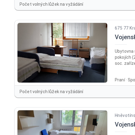
Počet volných lůžek na vyžádání
675 77 Kr
Vojens
Ubytovna 
pokojích (
soc. zaříz
přizpůsob
na oslavy,
Praní · Sp
recepce, 
společens
Počet volných lůžek na vyžádání
altán vhod
v provozu 
Hněvotíns
Vojens