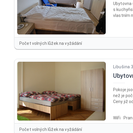
Ubytovna 
s kuchyňs
vlastním 
a balkone
(skříně, p
bezbariéro
Společens
Počet volných lůžek na vyžádání
LCD TV. Pr
lůžkoviny.
Libušina 
Ubytov
Pokoje jso
než je poč
Ceny již o
dlouhodob
nocí 600 K
WiFi · Pra
/osoba / l
/ noc při 
Počet volných lůžek na vyžádání
lůžko /no