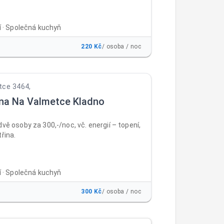
ní · Společná kuchyň
220 Kč
/ osoba / noc
tce 3464,
na Na Valmetce Kladno
dvě osoby za 300,-/noc, vč. energií – topení,
třina.
ní · Společná kuchyň
300 Kč
/ osoba / noc