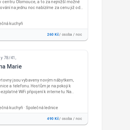
v centru Olomouce, a to za nejnižší možné
ování na jednu noc nabízíme za cenu již od
z DPH za osobu a noc , a to včetně
 parkování a WiFi ZDARMA. Ubytovnu i
lečná kuchyň
ajdete téměř v centru města Olomouc, a to
ě dostupném místě v areálu bývalých
260 Kč
/ osoba / noc
rokopa Holého, naproti prodejně Baumax
Nabízíme klidné ubytování ve 2-3lůžkových
se společnou kuchyňkou.
dy 78/41,
na Marie
ytovny jsou vybaveny novým nábytkem,
nice a telefonu. Hostům je na pokoji k
bezplatné WiFi připojení k internetu. Na
 čtyř nadzemních podlaží jsou samostatné
toalety. V suterénu ubytovny je umístěna
lečná kuchyň · Společná lednice
á místnost s velkoplošnou televizí, sprchy,
ň s jídelnou, kde si mohou ubytovaní
490 Kč
/ osoba / noc
v mikrovlnných troubách nebo na sporácích
elý den. Mimo kuřárny na balkonech je celá