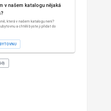
m v našem katalogu nějaká
a?
vně, která v našem katalogu není?
ubytovnu a chtěli byste ji přidat do
UBYTOVNU
60)