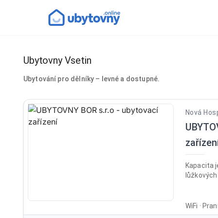
Ubytovny Vsetin
Ubytování pro dělníky – levné a dostupné.
Nová Hosp
UBYTOV
zařízen
Kapacita j
lůžkových 
WiFi · Pra