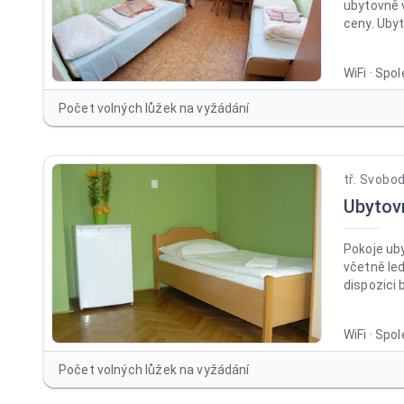
ubytovně 
ceny. Ubyt
260 Kč be
neomezeného
WiFi · Spo
penzion n
na výborn
Počet volných lůžek na vyžádání
kasáren P
Olomouc. 
pokojích 
tř. Svobo
Ubytov
Pokoje ub
včetně led
dispozici 
každém ze
sprchy a 
WiFi · Spo
společensk
WC a kuchy
Počet volných lůžek na vyžádání
připravit 
jídlo po c