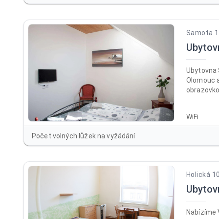
Samota 19
Ubytov
Ubytovna 
Olomouc a
obrazovkou
km daleko
dostupné 
WiFi
místě je k
Počet volných lůžek na vyžádání
Holická 1
Ubyto
Nabízíme 