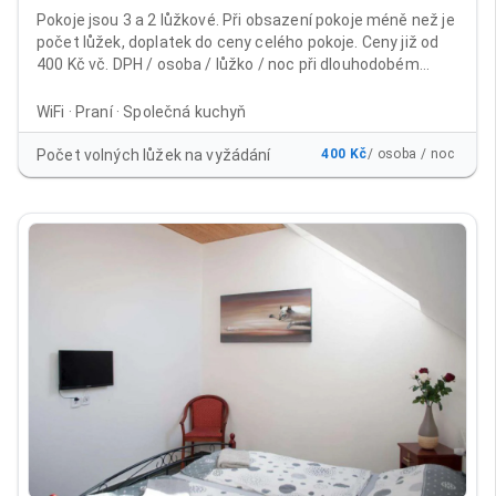
Pokoje jsou 3 a 2 lůžkové. Při obsazení pokoje méně než je
počet lůžek, doplatek do ceny celého pokoje. Ceny již od
400 Kč vč. DPH / osoba / lůžko / noc při dlouhodobém
ubytování Běžné ceny včetně DPH: 1 - 9 nocí 600 Kč / osoba
/ lůžko / noc od 10 nocí 500 Kč /osoba / lůžko / noc 15 - 30
WiFi · Praní · Společná kuchyň
nocí 450 Kč / osoba / lůžko / noc při platbě na 30 nocí
dopředu 400 Kč / osoba / lůžko /noc Cena již obsahuje
Počet volných lůžek na vyžádání
400 Kč
/ osoba / noc
poplatek městu 21Kč/noc