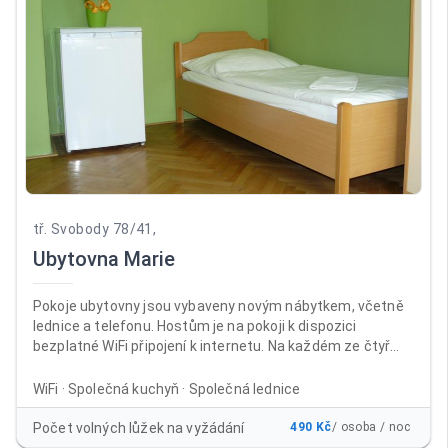
tř. Svobody 78/41,
Ubytovna Marie
Pokoje ubytovny jsou vybaveny novým nábytkem, včetně
lednice a telefonu. Hostům je na pokoji k dispozici
bezplatné WiFi připojení k internetu. Na každém ze čtyř
nadzemních podlaží jsou samostatné sprchy a toalety. V
suterénu ubytovny je umístěna společenská místnost s
WiFi · Společná kuchyň · Společná lednice
velkoplošnou televizí, sprchy, WC a kuchyň s jídelnou, kde si
mohou ubytovaní připravit v mikrovlnných troubách nebo
Počet volných lůžek na vyžádání
490 Kč
/ osoba / noc
na sporácích jídlo po celý den. Mimo kuřárny na balkonech