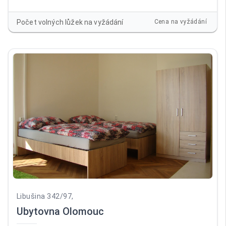
balkonem. Pokoje jsou vybaveny novým nábytkem (skříně,
postel) a TV. Vstup do ubytovny je bezbariérový, před
Počet volných lůžek na vyžádání
Cena na vyžádání
ubytovnou vlastní parkoviště. Společenská místnost
vybavená novým nábytkem a LCD TV. Prádelna. Na pokojích
je povlečení, ručníky a lůžkoviny.
Libušina 342/97,
Ubytovna Olomouc