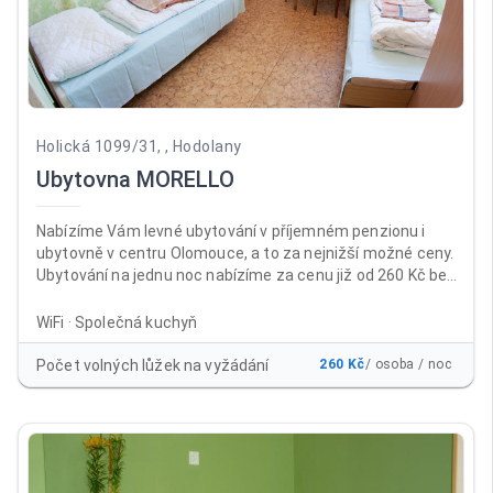
Holická 1099/31, , Hodolany
Ubytovna MORELLO
Nabízíme Vám levné ubytování v příjemném penzionu i
ubytovně v centru Olomouce, a to za nejnižší možné ceny.
Ubytování na jednu noc nabízíme za cenu již od 260 Kč bez
DPH za osobu a noc , a to včetně neomezeného parkování
a WiFi ZDARMA. Ubytovnu i penzion najdete téměř v centru
WiFi · Společná kuchyň
města Olomouc, a to na výborně dostupném místě v areálu
bývalých kasáren Prokopa Holého, naproti prodejně
Počet volných lůžek na vyžádání
260 Kč
/ osoba / noc
Baumax Olomouc. Nabízíme klidné ubytování ve 2-
3lůžkových pokojích se společnou kuchyňkou.