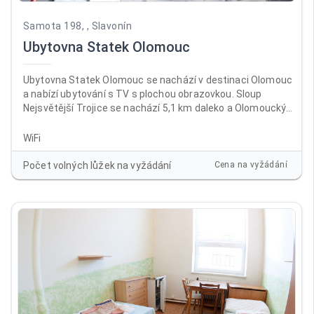
Samota 198, , Slavonín
Ubytovna Statek Olomouc
Ubytovna Statek Olomouc se nachází v destinaci Olomouc
a nabízí ubytování s TV s plochou obrazovkou. Sloup
Nejsvětější Trojice se nachází 5,1 km daleko a Olomoucký
hrad 6,7 km. V ubytování je dostupné Wi-Fi zdarma ve všech
prostorách a na místě je k dispozici soukromé parkoviště.
WiFi
Počet volných lůžek na vyžádání
Cena na vyžádání