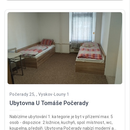
je celá ubytovna přísně nekuřácká. Recepce je otevřená
pondělí až pátek od 12:00 do 17:00, v sobotu a neděli od
14:00 do 18:00. Ubytováváme od 14:00, jinak předchozí
domluvy.
Počerady 25, , Vyskov-Louny 1
Ubytovna U Tomáše Počerady
Nabízíme ubytování 1. kategorie je byt v přízemí max. 5
osob - dispozice: 2 ložnice, kuchyň, spol. místnost, wc,
koupelna, předsíň. Ubytovna Počerady nabízí moderní a