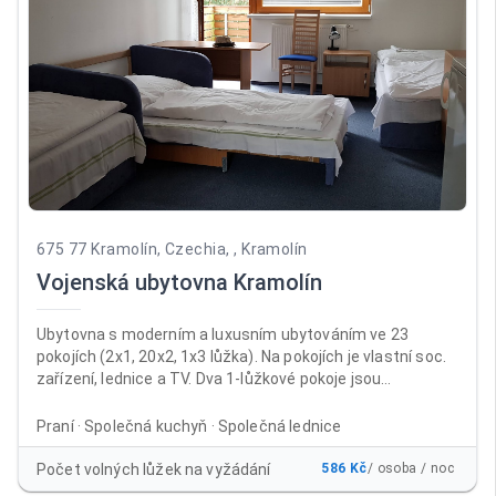
675 77 Kramolín, Czechia, , Kramolín
Vojenská ubytovna Kramolín
Ubytovna s moderním a luxusním ubytováním ve 23
pokojích (2x1, 20x2, 1x3 lůžka). Na pokojích je vlastní soc.
zařízení, lednice a TV. Dva 1-lůžkové pokoje jsou
přizpůsobeny i na pobyt vozíčkářů. Ubytovna je vhodná na
oslavy, školení i dovolené. V ubytovně je non-stop recepce,
Praní · Společná kuchyň · Společná lednice
úschovna kol, prádelna, společná kuchyň, společenské
místnosti (kulečník, LCD TV). Venkovní altán vhodný na
Počet volných lůžek na vyžádání
586 Kč
/ osoba / noc
grilování a zahradní párty. Ubytovna je v provozu po celý rok.