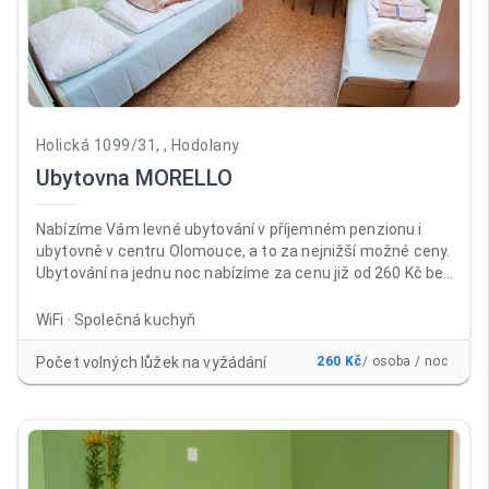
Holická 1099/31, , Hodolany
Ubytovna MORELLO
Nabízíme Vám levné ubytování v příjemném penzionu i
ubytovně v centru Olomouce, a to za nejnižší možné ceny.
Ubytování na jednu noc nabízíme za cenu již od 260 Kč bez
DPH za osobu a noc , a to včetně neomezeného parkování
a WiFi ZDARMA. Ubytovnu i penzion najdete téměř v centru
WiFi · Společná kuchyň
města Olomouc, a to na výborně dostupném místě v areálu
bývalých kasáren Prokopa Holého, naproti prodejně
Počet volných lůžek na vyžádání
260 Kč
/ osoba / noc
Baumax Olomouc. Nabízíme klidné ubytování ve 2-
3lůžkových pokojích se společnou kuchyňkou.