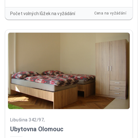
balkonem. Pokoje jsou vybaveny novým nábytkem (skříně,
postel) a TV. Vstup do ubytovny je bezbariérový, před
Počet volných lůžek na vyžádání
Cena na vyžádání
ubytovnou vlastní parkoviště. Společenská místnost
vybavená novým nábytkem a LCD TV. Prádelna. Na pokojích
je povlečení, ručníky a lůžkoviny.
Libušina 342/97,
Ubytovna Olomouc