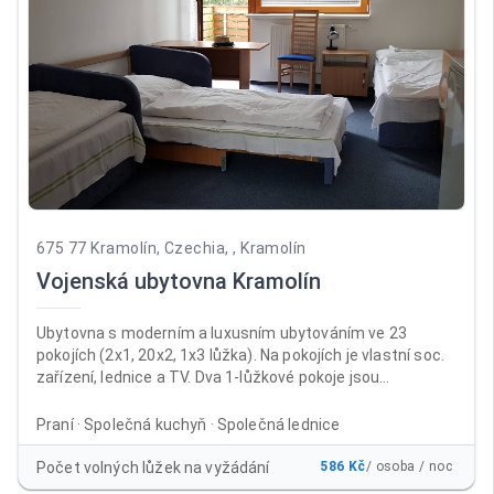
675 77 Kramolín, Czechia, , Kramolín
Vojenská ubytovna Kramolín
Ubytovna s moderním a luxusním ubytováním ve 23
pokojích (2x1, 20x2, 1x3 lůžka). Na pokojích je vlastní soc.
zařízení, lednice a TV. Dva 1-lůžkové pokoje jsou
přizpůsobeny i na pobyt vozíčkářů. Ubytovna je vhodná na
oslavy, školení i dovolené. V ubytovně je non-stop recepce,
Praní · Společná kuchyň · Společná lednice
úschovna kol, prádelna, společná kuchyň, společenské
místnosti (kulečník, LCD TV). Venkovní altán vhodný na
Počet volných lůžek na vyžádání
586 Kč
/ osoba / noc
grilování a zahradní párty. Ubytovna je v provozu po celý rok.