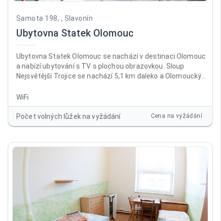
Samota 198, , Slavonín
Ubytovna Statek Olomouc
Ubytovna Statek Olomouc se nachází v destinaci Olomouc
a nabízí ubytování s TV s plochou obrazovkou. Sloup
Nejsvětější Trojice se nachází 5,1 km daleko a Olomoucký
hrad 6,7 km. V ubytování je dostupné Wi-Fi zdarma ve všech
prostorách a na místě je k dispozici soukromé parkoviště.
WiFi
Počet volných lůžek na vyžádání
Cena na vyžádání