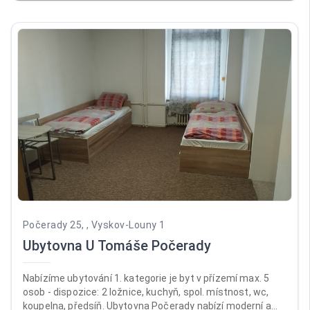
je celá ubytovna přísně nekuřácká. Recepce je otevřená
pondělí až pátek od 12:00 do 17:00, v sobotu a neděli od
14:00 do 18:00. Ubytováváme od 14:00, jinak předchozí
domluvy.
Počerady 25, , Vyskov-Louny 1
Ubytovna U Tomáše Počerady
Nabízíme ubytování 1. kategorie je byt v přízemí max. 5
osob - dispozice: 2 ložnice, kuchyň, spol. místnost, wc,
koupelna, předsíň. Ubytovna Počerady nabízí moderní a