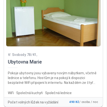
tř. Svobody 78/41,
Ubytovna Marie
Pokoje ubytovny jsou vybaveny novým nábytkem, včetně
lednice a telefonu. Hostům je na pokoji k dispozici
bezplatné WiFi připojení k internetu. Na každém ze čtyř
nadzemních podlaží jsou samostatné sprchy a toalety. V
suterénu ubytovny je umístěna společenská místnost s
WiFi · Společná kuchyň · Společná lednice
velkoplošnou televizí, sprchy, WC a kuchyň s jídelnou, kde si
mohou ubytovaní připravit v mikrovlnných troubách nebo
Počet volných lůžek na vyžádání
490 Kč
/ osoba / noc
na sporácích jídlo po celý den. Mimo kuřárny na balkonech