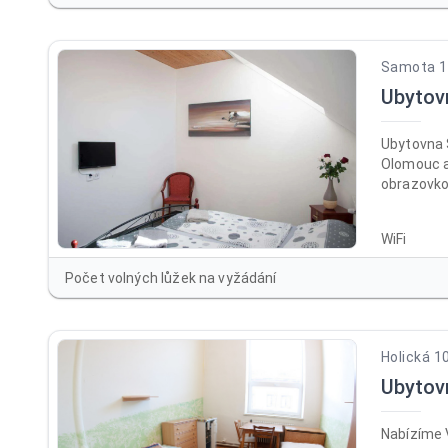
Samota 19
Ubytov
Ubytovna 
Olomouc a
obrazovkou
km daleko
dostupné 
WiFi
místě je k
Počet volných lůžek na vyžádání
Holická 1
Ubyto
Nabízíme 