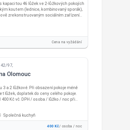
s kapacitou 46 lůžek ve 2-lůžkových pokojích
kým koutem (lednice, kombinovaný sporák),
nově zrekonstruovaným sociálním zařízením
m. Pokoje jsou vybaveny novým nábytkem
ostel) a TV. Vstup do ubytovny je
vý, před ubytovnou vlastní parkoviště.
ká místnost vybavená novým nábytkem a
Cena na vyžádání
ádelna. Na pokojích je povlečení, ručníky a
342/97,
na Olomouc
u 3 a 2 lůžkové. Při obsazení pokoje méně
et lůžek, doplatek do ceny celého pokoje.
d 400 Kč vč. DPH / osoba / lůžko / noc při
ém ubytování Běžné ceny včetně DPH: 1 - 9
č / osoba / lůžko / noc od 10 nocí 500 Kč
ní · Společná kuchyň
ůžko / noc 15 - 30 nocí 450 Kč / osoba / lůžko
platbě na 30 nocí dopředu 400 Kč / osoba /
400 Kč
/ osoba / noc
c Cena již obsahuje poplatek městu 21Kč/noc