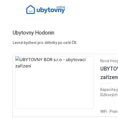
Ubytovny Hodonin
Levné bydlení pro dělníky po celé ČR.
Nová Hosp
UBYTOV
zařízen
Kapacita j
lůžkových 
WiFi · Pra