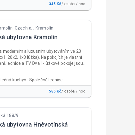
345 Kč
/ osoba / noc
amolín, Czechia, , Kramolín
ká ubytovna Kramolín
s moderním a luxusním ubytováním ve 23
2x1, 20x2, 1x3 lůžka). Na pokojích je vlastní
ení, lednice a TV. Dva 1-lůžkové pokoje jsou
eny i na pobyt vozíčkářů. Ubytovna je vhodná
 školení i dovolené. V ubytovně je non-stop
olečná kuchyň · Společná lednice
úschovna kol, prádelna, společná kuchyň,
ké místnosti (kulečník, LCD TV). Venkovní
586 Kč
/ osoba / noc
ný na grilování a zahradní párty. Ubytovna je
po celý rok.
ká 188/9,
ká ubytovna Hněvotínská