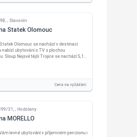
8, , Slavonín
na Statek Olomouc
Statek Olomouc se nachází v destinaci
 nabízí ubytování s TV s plochou
. Sloup Nejsvětější Trojice se nachází 5,1
 a Olomoucký hrad 6,7 km. V ubytování je
Wi-Fi zdarma ve všech prostorách a na
 dispozici soukromé parkoviště.
Cena na vyžádání
099/31, , Hodolany
vna MORELLO
Vám levné ubytování v příjemném penzionu i