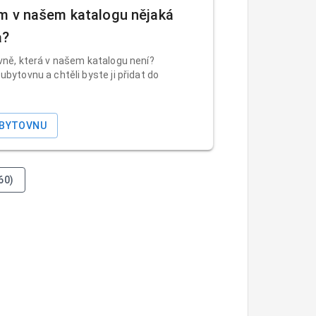
m v našem katalogu nějaká
a?
vně, která v našem katalogu není?
ubytovnu a chtěli byste ji přidat do
UBYTOVNU
60)