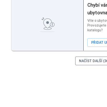
Chybí vá
ubytovn
Víte o ubyto
Provozujete 
katalogu?
PŘIDAT 
NAČÍST DALŠÍ (3