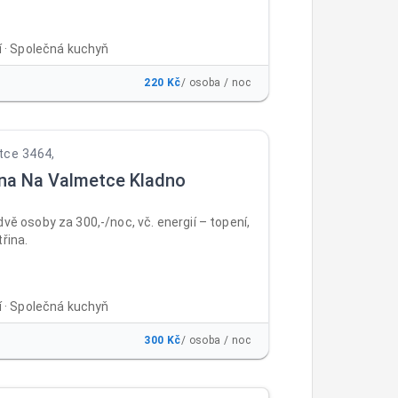
ní · Společná kuchyň
220 Kč
/ osoba / noc
tce 3464,
na Na Valmetce Kladno
dvě osoby za 300,-/noc, vč. energií – topení,
třina.
ní · Společná kuchyň
300 Kč
/ osoba / noc