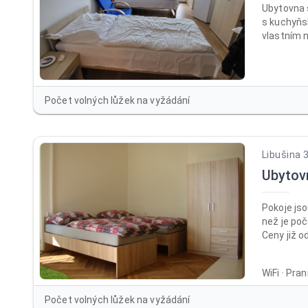
Ubytovna 
s kuchyňs
vlastním 
a balkone
(skříně, p
bezbariéro
Společens
Počet volných lůžek na vyžádání
LCD TV. Pr
lůžkoviny.
Libušina 
Ubytov
Pokoje jso
než je poč
Ceny již o
dlouhodob
nocí 600 K
WiFi · Pra
/osoba / l
/ noc při 
Počet volných lůžek na vyžádání
lůžko /no