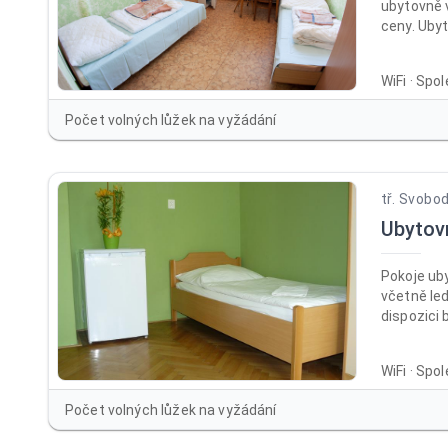
ubytovně 
ceny. Ubyt
260 Kč be
neomezeného
WiFi · Spo
penzion n
na výborn
Počet volných lůžek na vyžádání
kasáren P
Olomouc. 
pokojích 
tř. Svobo
Ubytov
Pokoje ub
včetně led
dispozici 
každém ze
sprchy a 
WiFi · Spo
společensk
WC a kuchy
Počet volných lůžek na vyžádání
připravit 
jídlo po c