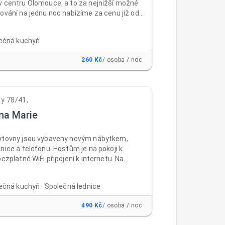
v centru Olomouce, a to za nejnižší možné
ování na jednu noc nabízíme za cenu již od
z DPH za osobu a noc , a to včetně
 parkování a WiFi ZDARMA. Ubytovnu i
lečná kuchyň
ajdete téměř v centru města Olomouc, a to
ě dostupném místě v areálu bývalých
260 Kč
/ osoba / noc
rokopa Holého, naproti prodejně Baumax
Nabízíme klidné ubytování ve 2-3lůžkových
se společnou kuchyňkou.
dy 78/41,
na Marie
ytovny jsou vybaveny novým nábytkem,
nice a telefonu. Hostům je na pokoji k
bezplatné WiFi připojení k internetu. Na
 čtyř nadzemních podlaží jsou samostatné
toalety. V suterénu ubytovny je umístěna
lečná kuchyň · Společná lednice
á místnost s velkoplošnou televizí, sprchy,
ň s jídelnou, kde si mohou ubytovaní
490 Kč
/ osoba / noc
v mikrovlnných troubách nebo na sporácích
elý den. Mimo kuřárny na balkonech je celá