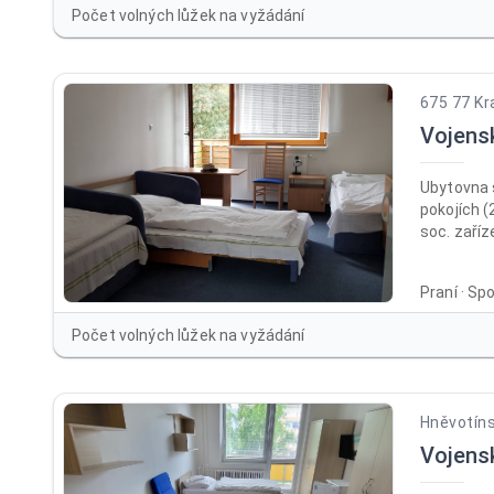
Počet volných lůžek na vyžádání
675 77 Kr
Vojens
Ubytovna 
pokojích (
soc. zaříz
přizpůsob
na oslavy,
Praní · Sp
recepce, 
společens
Počet volných lůžek na vyžádání
altán vhod
v provozu 
Hněvotíns
Vojens