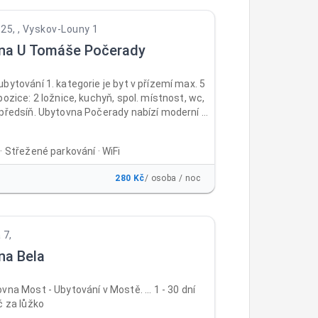
nekuřácká. Recepce je otevřená
 pátek od 12:00 do 17:00, v sobotu a neděli od
25, , Vyskov-Louny 1
8:00. Ubytováváme od 14:00, jinak předchozí
na U Tomáše Počerady
bytování 1. kategorie je byt v přízemí max. 5
pozice: 2 ložnice, kuchyň, spol. místnost, wc,
 předsíň. Ubytovna Počerady nabízí moderní a
stupné ubytování v blízkosti průmyslového
ální pro pracovníky, kteří chtějí mít svůj
· Střežené parkování · WiFi
osah a ušetřit čas i peníze za dojíždění.
e pohodlné a bezpečné bydlení s veškerým
280 Kč
/ osoba / noc
 vybavením, na rozhraní okresů Most
Louny (15km).
 7,
na Bela
vna Most - Ubytování v Mostě. ... 1 - 30 dní
č za lůžko