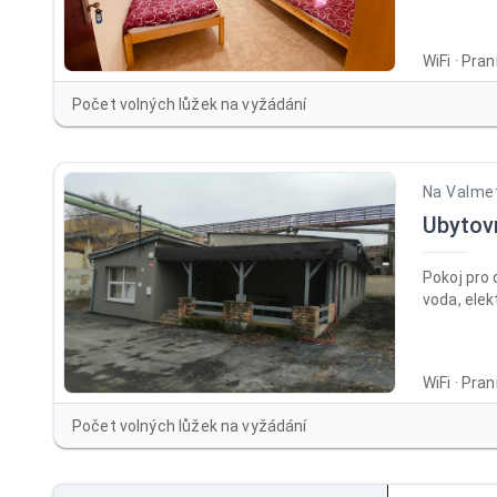
WiFi · Pra
Počet volných lůžek na vyžádání
Na Valme
Ubytov
Pokoj pro 
voda, elek
WiFi · Pra
Počet volných lůžek na vyžádání