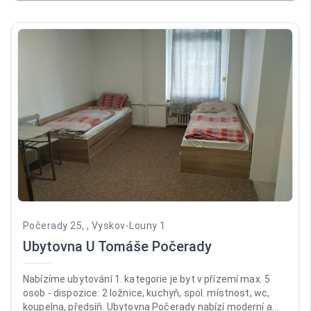
je celá ubytovna přísně nekuřácká. Recepce je otevřená
pondělí až pátek od 12:00 do 17:00, v sobotu a neděli od
14:00 do 18:00. Ubytováváme od 14:00, jinak předchozí
domluvy.
Počerady 25, , Vyskov-Louny 1
Ubytovna U Tomáše Počerady
Nabízíme ubytování 1. kategorie je byt v přízemí max. 5
osob - dispozice: 2 ložnice, kuchyň, spol. místnost, wc,
koupelna, předsíň. Ubytovna Počerady nabízí moderní a