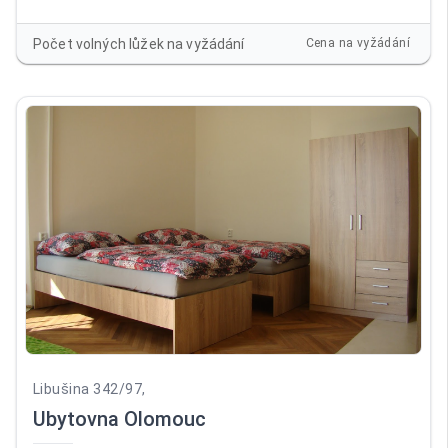
balkonem. Pokoje jsou vybaveny novým nábytkem (skříně,
postel) a TV. Vstup do ubytovny je bezbariérový, před
Počet volných lůžek na vyžádání
Cena na vyžádání
ubytovnou vlastní parkoviště. Společenská místnost
vybavená novým nábytkem a LCD TV. Prádelna. Na pokojích
je povlečení, ručníky a lůžkoviny.
Libušina 342/97,
Ubytovna Olomouc