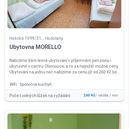
Holická 1099/31, , Hodolany
Ubytovna MORELLO
Nabízíme Vám levné ubytování v příjemném penzionu i
ubytovně v centru Olomouce, a to za nejnižší možné ceny.
Ubytování na jednu noc nabízíme za cenu již od 260 Kč bez
DPH za osobu a noc , a to včetně neomezeného parkování
a WiFi ZDARMA. Ubytovnu i penzion najdete téměř v centru
WiFi · Společná kuchyň
města Olomouc, a to na výborně dostupném místě v areálu
bývalých kasáren Prokopa Holého, naproti prodejně
Počet volných lůžek na vyžádání
260 Kč
/ osoba / noc
Baumax Olomouc. Nabízíme klidné ubytování ve 2-
3lůžkových pokojích se společnou kuchyňkou.