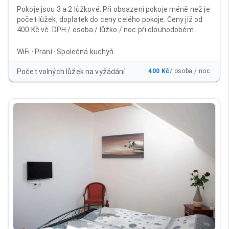
Pokoje jsou 3 a 2 lůžkové. Při obsazení pokoje méně než je
počet lůžek, doplatek do ceny celého pokoje. Ceny již od
400 Kč vč. DPH / osoba / lůžko / noc při dlouhodobém
ubytování Běžné ceny včetně DPH: 1 - 9 nocí 600 Kč / osoba
/ lůžko / noc od 10 nocí 500 Kč /osoba / lůžko / noc 15 - 30
WiFi · Praní · Společná kuchyň
nocí 450 Kč / osoba / lůžko / noc při platbě na 30 nocí
dopředu 400 Kč / osoba / lůžko /noc Cena již obsahuje
Počet volných lůžek na vyžádání
400 Kč
/ osoba / noc
poplatek městu 21Kč/noc