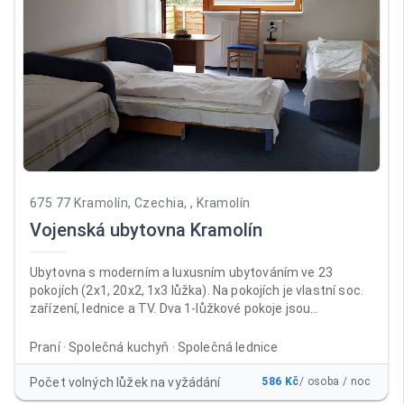
675 77 Kramolín, Czechia, , Kramolín
Vojenská ubytovna Kramolín
Ubytovna s moderním a luxusním ubytováním ve 23
pokojích (2x1, 20x2, 1x3 lůžka). Na pokojích je vlastní soc.
zařízení, lednice a TV. Dva 1-lůžkové pokoje jsou
přizpůsobeny i na pobyt vozíčkářů. Ubytovna je vhodná na
oslavy, školení i dovolené. V ubytovně je non-stop recepce,
Praní · Společná kuchyň · Společná lednice
úschovna kol, prádelna, společná kuchyň, společenské
místnosti (kulečník, LCD TV). Venkovní altán vhodný na
Počet volných lůžek na vyžádání
586 Kč
/ osoba / noc
grilování a zahradní párty. Ubytovna je v provozu po celý rok.