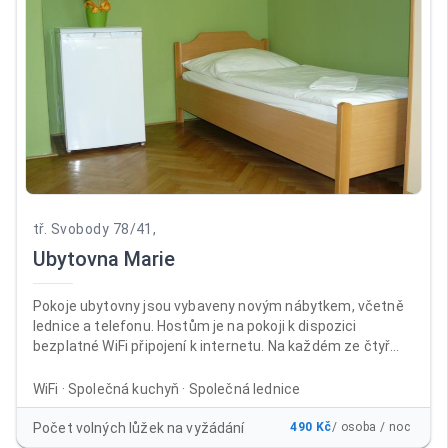
tř. Svobody 78/41,
Ubytovna Marie
Pokoje ubytovny jsou vybaveny novým nábytkem, včetně
lednice a telefonu. Hostům je na pokoji k dispozici
bezplatné WiFi připojení k internetu. Na každém ze čtyř
nadzemních podlaží jsou samostatné sprchy a toalety. V
suterénu ubytovny je umístěna společenská místnost s
WiFi · Společná kuchyň · Společná lednice
velkoplošnou televizí, sprchy, WC a kuchyň s jídelnou, kde si
mohou ubytovaní připravit v mikrovlnných troubách nebo
Počet volných lůžek na vyžádání
490 Kč
/ osoba / noc
na sporácích jídlo po celý den. Mimo kuřárny na balkonech