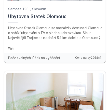
Samota 198, , Slavonín
Ubytovna Statek Olomouc
Ubytovna Statek Olomouc se nachází v destinaci Olomouc
a nabízí ubytování s TV s plochou obrazovkou. Sloup
Nejsvětější Trojice se nachází 5,1 km daleko a Olomoucký
hrad 6,7 km. V ubytování je dostupné Wi-Fi zdarma ve všech
prostorách a na místě je k dispozici soukromé parkoviště.
WiFi
Počet volných lůžek na vyžádání
Cena na vyžádání