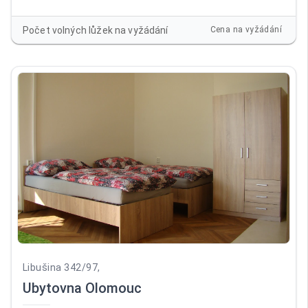
balkonem. Pokoje jsou vybaveny novým nábytkem (skříně,
postel) a TV. Vstup do ubytovny je bezbariérový, před
Počet volných lůžek na vyžádání
Cena na vyžádání
ubytovnou vlastní parkoviště. Společenská místnost
vybavená novým nábytkem a LCD TV. Prádelna. Na pokojích
je povlečení, ručníky a lůžkoviny.
Libušina 342/97,
Ubytovna Olomouc