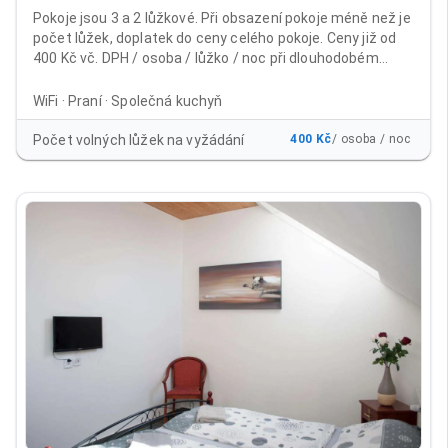
Pokoje jsou 3 a 2 lůžkové. Při obsazení pokoje méně než je
počet lůžek, doplatek do ceny celého pokoje. Ceny již od
400 Kč vč. DPH / osoba / lůžko / noc při dlouhodobém
ubytování Běžné ceny včetně DPH: 1 - 9 nocí 600 Kč / osoba
/ lůžko / noc od 10 nocí 500 Kč /osoba / lůžko / noc 15 - 30
WiFi · Praní · Společná kuchyň
nocí 450 Kč / osoba / lůžko / noc při platbě na 30 nocí
dopředu 400 Kč / osoba / lůžko /noc Cena již obsahuje
Počet volných lůžek na vyžádání
400 Kč
/ osoba / noc
poplatek městu 21Kč/noc