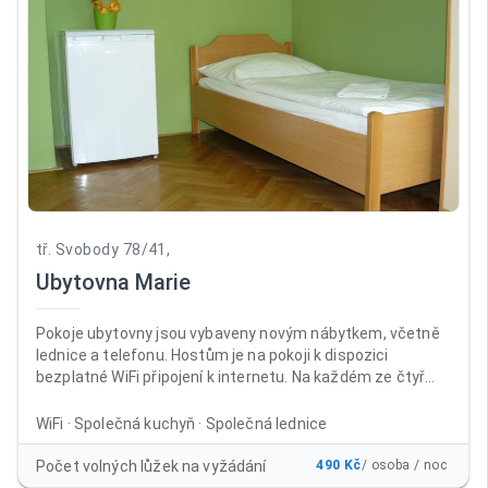
tř. Svobody 78/41,
Ubytovna Marie
Pokoje ubytovny jsou vybaveny novým nábytkem, včetně
lednice a telefonu. Hostům je na pokoji k dispozici
bezplatné WiFi připojení k internetu. Na každém ze čtyř
nadzemních podlaží jsou samostatné sprchy a toalety. V
suterénu ubytovny je umístěna společenská místnost s
WiFi · Společná kuchyň · Společná lednice
velkoplošnou televizí, sprchy, WC a kuchyň s jídelnou, kde si
mohou ubytovaní připravit v mikrovlnných troubách nebo
Počet volných lůžek na vyžádání
490 Kč
/ osoba / noc
na sporácích jídlo po celý den. Mimo kuřárny na balkonech