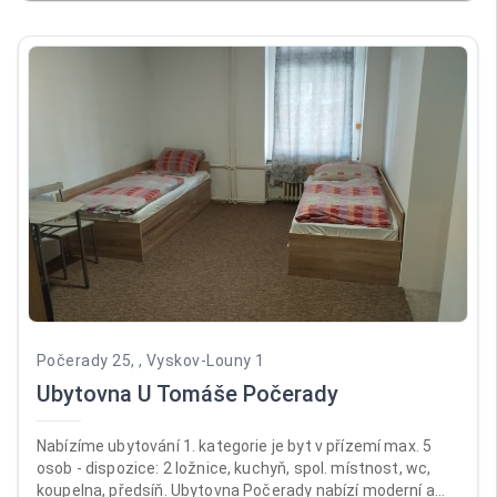
je celá ubytovna přísně nekuřácká. Recepce je otevřená
pondělí až pátek od 12:00 do 17:00, v sobotu a neděli od
14:00 do 18:00. Ubytováváme od 14:00, jinak předchozí
domluvy.
Počerady 25, , Vyskov-Louny 1
Ubytovna U Tomáše Počerady
Nabízíme ubytování 1. kategorie je byt v přízemí max. 5
osob - dispozice: 2 ložnice, kuchyň, spol. místnost, wc,
koupelna, předsíň. Ubytovna Počerady nabízí moderní a