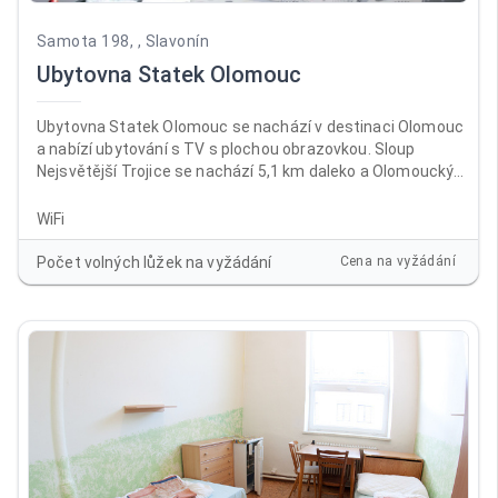
Samota 198, , Slavonín
Ubytovna Statek Olomouc
Ubytovna Statek Olomouc se nachází v destinaci Olomouc
a nabízí ubytování s TV s plochou obrazovkou. Sloup
Nejsvětější Trojice se nachází 5,1 km daleko a Olomoucký
hrad 6,7 km. V ubytování je dostupné Wi-Fi zdarma ve všech
prostorách a na místě je k dispozici soukromé parkoviště.
WiFi
Počet volných lůžek na vyžádání
Cena na vyžádání