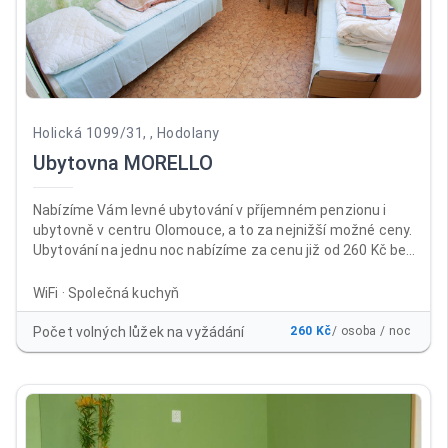
Holická 1099/31, , Hodolany
Ubytovna MORELLO
Nabízíme Vám levné ubytování v příjemném penzionu i
ubytovně v centru Olomouce, a to za nejnižší možné ceny.
Ubytování na jednu noc nabízíme za cenu již od 260 Kč bez
DPH za osobu a noc , a to včetně neomezeného parkování
a WiFi ZDARMA. Ubytovnu i penzion najdete téměř v centru
WiFi · Společná kuchyň
města Olomouc, a to na výborně dostupném místě v areálu
bývalých kasáren Prokopa Holého, naproti prodejně
Počet volných lůžek na vyžádání
260 Kč
/ osoba / noc
Baumax Olomouc. Nabízíme klidné ubytování ve 2-
3lůžkových pokojích se společnou kuchyňkou.