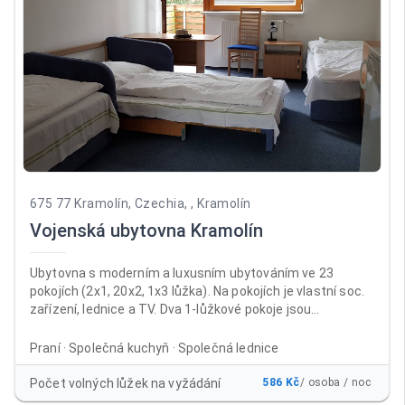
675 77 Kramolín, Czechia, , Kramolín
Vojenská ubytovna Kramolín
Ubytovna s moderním a luxusním ubytováním ve 23
pokojích (2x1, 20x2, 1x3 lůžka). Na pokojích je vlastní soc.
zařízení, lednice a TV. Dva 1-lůžkové pokoje jsou
přizpůsobeny i na pobyt vozíčkářů. Ubytovna je vhodná na
oslavy, školení i dovolené. V ubytovně je non-stop recepce,
Praní · Společná kuchyň · Společná lednice
úschovna kol, prádelna, společná kuchyň, společenské
místnosti (kulečník, LCD TV). Venkovní altán vhodný na
Počet volných lůžek na vyžádání
586 Kč
/ osoba / noc
grilování a zahradní párty. Ubytovna je v provozu po celý rok.