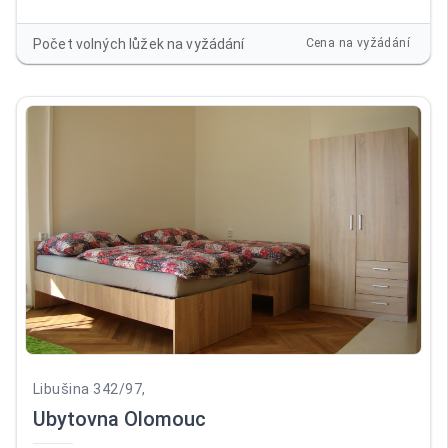
balkonem. Pokoje jsou vybaveny novým nábytkem (skříně,
postel) a TV. Vstup do ubytovny je bezbariérový, před
Počet volných lůžek na vyžádání
Cena na vyžádání
ubytovnou vlastní parkoviště. Společenská místnost
vybavená novým nábytkem a LCD TV. Prádelna. Na pokojích
je povlečení, ručníky a lůžkoviny.
Libušina 342/97,
Ubytovna Olomouc