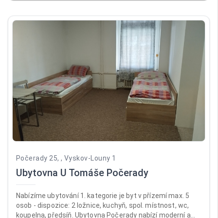
je celá ubytovna přísně nekuřácká. Recepce je otevřená
pondělí až pátek od 12:00 do 17:00, v sobotu a neděli od
14:00 do 18:00. Ubytováváme od 14:00, jinak předchozí
domluvy.
Počerady 25, , Vyskov-Louny 1
Ubytovna U Tomáše Počerady
Nabízíme ubytování 1. kategorie je byt v přízemí max. 5
osob - dispozice: 2 ložnice, kuchyň, spol. místnost, wc,
koupelna, předsíň. Ubytovna Počerady nabízí moderní a