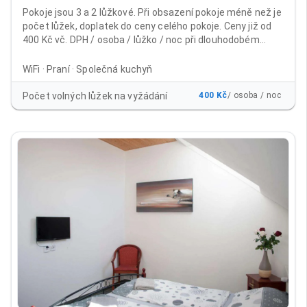
Pokoje jsou 3 a 2 lůžkové. Při obsazení pokoje méně než je
počet lůžek, doplatek do ceny celého pokoje. Ceny již od
400 Kč vč. DPH / osoba / lůžko / noc při dlouhodobém
ubytování Běžné ceny včetně DPH: 1 - 9 nocí 600 Kč / osoba
/ lůžko / noc od 10 nocí 500 Kč /osoba / lůžko / noc 15 - 30
WiFi · Praní · Společná kuchyň
nocí 450 Kč / osoba / lůžko / noc při platbě na 30 nocí
dopředu 400 Kč / osoba / lůžko /noc Cena již obsahuje
Počet volných lůžek na vyžádání
400 Kč
/ osoba / noc
poplatek městu 21Kč/noc