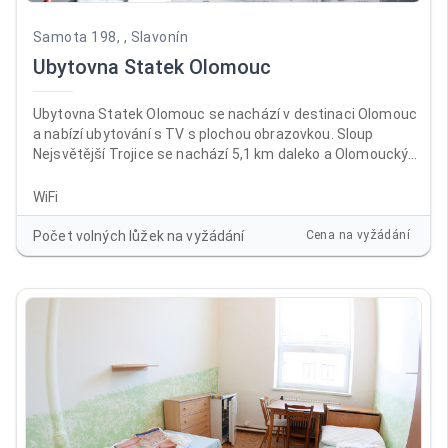
Samota 198, , Slavonín
Ubytovna Statek Olomouc
Ubytovna Statek Olomouc se nachází v destinaci Olomouc
a nabízí ubytování s TV s plochou obrazovkou. Sloup
Nejsvětější Trojice se nachází 5,1 km daleko a Olomoucký
hrad 6,7 km. V ubytování je dostupné Wi-Fi zdarma ve všech
prostorách a na místě je k dispozici soukromé parkoviště.
WiFi
Počet volných lůžek na vyžádání
Cena na vyžádání