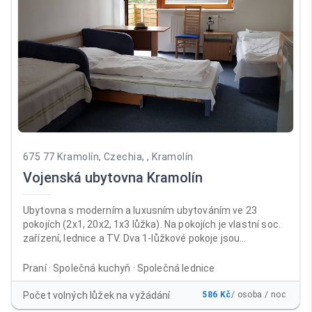
675 77 Kramolín, Czechia, , Kramolín
Vojenská ubytovna Kramolín
Ubytovna s moderním a luxusním ubytováním ve 23
pokojích (2x1, 20x2, 1x3 lůžka). Na pokojích je vlastní soc.
zařízení, lednice a TV. Dva 1-lůžkové pokoje jsou
přizpůsobeny i na pobyt vozíčkářů. Ubytovna je vhodná na
oslavy, školení i dovolené. V ubytovně je non-stop recepce,
Praní · Společná kuchyň · Společná lednice
úschovna kol, prádelna, společná kuchyň, společenské
místnosti (kulečník, LCD TV). Venkovní altán vhodný na
Počet volných lůžek na vyžádání
586 Kč
/ osoba / noc
grilování a zahradní párty. Ubytovna je v provozu po celý rok.