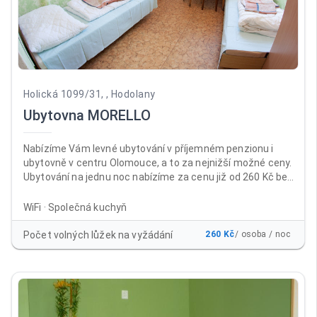
Holická 1099/31, , Hodolany
Ubytovna MORELLO
Nabízíme Vám levné ubytování v příjemném penzionu i
ubytovně v centru Olomouce, a to za nejnižší možné ceny.
Ubytování na jednu noc nabízíme za cenu již od 260 Kč bez
DPH za osobu a noc , a to včetně neomezeného parkování
a WiFi ZDARMA. Ubytovnu i penzion najdete téměř v centru
WiFi · Společná kuchyň
města Olomouc, a to na výborně dostupném místě v areálu
bývalých kasáren Prokopa Holého, naproti prodejně
Počet volných lůžek na vyžádání
260 Kč
/ osoba / noc
Baumax Olomouc. Nabízíme klidné ubytování ve 2-
3lůžkových pokojích se společnou kuchyňkou.