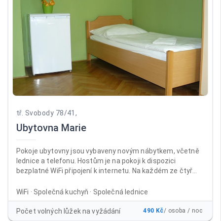
tř. Svobody 78/41,
Ubytovna Marie
Pokoje ubytovny jsou vybaveny novým nábytkem, včetně
lednice a telefonu. Hostům je na pokoji k dispozici
bezplatné WiFi připojení k internetu. Na každém ze čtyř
nadzemních podlaží jsou samostatné sprchy a toalety. V
suterénu ubytovny je umístěna společenská místnost s
WiFi · Společná kuchyň · Společná lednice
velkoplošnou televizí, sprchy, WC a kuchyň s jídelnou, kde si
mohou ubytovaní připravit v mikrovlnných troubách nebo
Počet volných lůžek na vyžádání
490 Kč
/ osoba / noc
na sporácích jídlo po celý den. Mimo kuřárny na balkonech