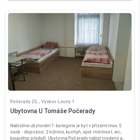
je celá ubytovna přísně nekuřácká. Recepce je otevřená
pondělí až pátek od 12:00 do 17:00, v sobotu a neděli od
14:00 do 18:00. Ubytováváme od 14:00, jinak předchozí
domluvy.
Počerady 25, , Vyskov-Louny 1
Ubytovna U Tomáše Počerady
Nabízíme ubytování 1. kategorie je byt v přízemí max. 5
osob - dispozice: 2 ložnice, kuchyň, spol. místnost, wc,
koupelna, předsíň. Ubytovna Počerady nabízí moderní a