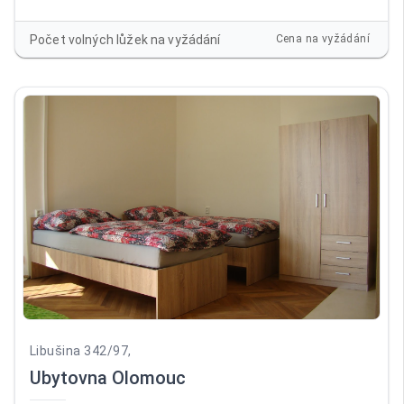
balkonem. Pokoje jsou vybaveny novým nábytkem (skříně,
postel) a TV. Vstup do ubytovny je bezbariérový, před
Počet volných lůžek na vyžádání
Cena na vyžádání
ubytovnou vlastní parkoviště. Společenská místnost
vybavená novým nábytkem a LCD TV. Prádelna. Na pokojích
je povlečení, ručníky a lůžkoviny.
Libušina 342/97,
Ubytovna Olomouc