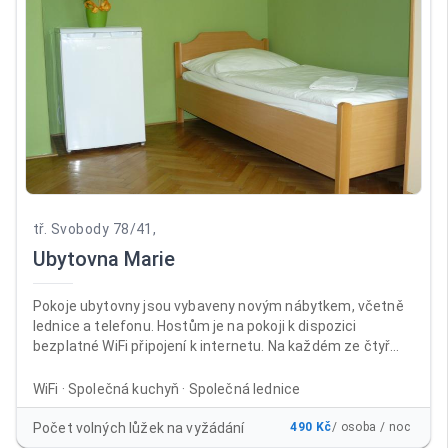
tř. Svobody 78/41,
Ubytovna Marie
Pokoje ubytovny jsou vybaveny novým nábytkem, včetně
lednice a telefonu. Hostům je na pokoji k dispozici
bezplatné WiFi připojení k internetu. Na každém ze čtyř
nadzemních podlaží jsou samostatné sprchy a toalety. V
suterénu ubytovny je umístěna společenská místnost s
WiFi · Společná kuchyň · Společná lednice
velkoplošnou televizí, sprchy, WC a kuchyň s jídelnou, kde si
mohou ubytovaní připravit v mikrovlnných troubách nebo
Počet volných lůžek na vyžádání
490 Kč
/ osoba / noc
na sporácích jídlo po celý den. Mimo kuřárny na balkonech