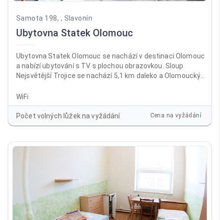
Samota 198, , Slavonín
Ubytovna Statek Olomouc
Ubytovna Statek Olomouc se nachází v destinaci Olomouc
a nabízí ubytování s TV s plochou obrazovkou. Sloup
Nejsvětější Trojice se nachází 5,1 km daleko a Olomoucký
hrad 6,7 km. V ubytování je dostupné Wi-Fi zdarma ve všech
prostorách a na místě je k dispozici soukromé parkoviště.
WiFi
Počet volných lůžek na vyžádání
Cena na vyžádání