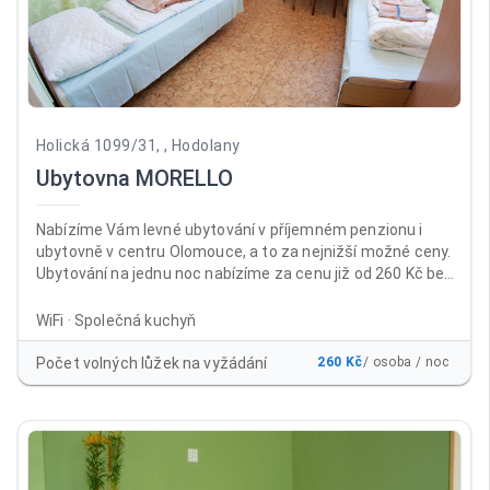
Holická 1099/31, , Hodolany
Ubytovna MORELLO
Nabízíme Vám levné ubytování v příjemném penzionu i
ubytovně v centru Olomouce, a to za nejnižší možné ceny.
Ubytování na jednu noc nabízíme za cenu již od 260 Kč bez
DPH za osobu a noc , a to včetně neomezeného parkování
a WiFi ZDARMA. Ubytovnu i penzion najdete téměř v centru
WiFi · Společná kuchyň
města Olomouc, a to na výborně dostupném místě v areálu
bývalých kasáren Prokopa Holého, naproti prodejně
Počet volných lůžek na vyžádání
260 Kč
/ osoba / noc
Baumax Olomouc. Nabízíme klidné ubytování ve 2-
3lůžkových pokojích se společnou kuchyňkou.