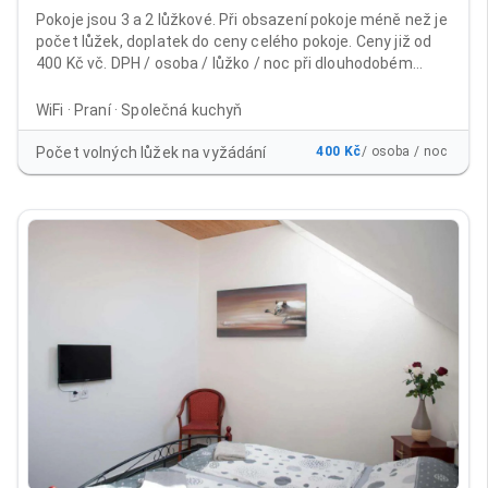
Pokoje jsou 3 a 2 lůžkové. Při obsazení pokoje méně než je
počet lůžek, doplatek do ceny celého pokoje. Ceny již od
400 Kč vč. DPH / osoba / lůžko / noc při dlouhodobém
ubytování Běžné ceny včetně DPH: 1 - 9 nocí 600 Kč / osoba
/ lůžko / noc od 10 nocí 500 Kč /osoba / lůžko / noc 15 - 30
WiFi · Praní · Společná kuchyň
nocí 450 Kč / osoba / lůžko / noc při platbě na 30 nocí
dopředu 400 Kč / osoba / lůžko /noc Cena již obsahuje
Počet volných lůžek na vyžádání
400 Kč
/ osoba / noc
poplatek městu 21Kč/noc