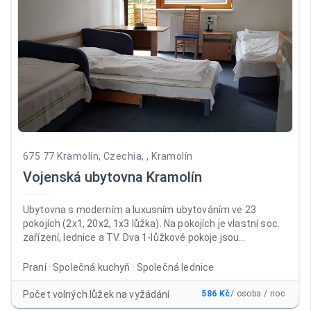
675 77 Kramolín, Czechia, , Kramolín
Vojenská ubytovna Kramolín
Ubytovna s moderním a luxusním ubytováním ve 23
pokojích (2x1, 20x2, 1x3 lůžka). Na pokojích je vlastní soc.
zařízení, lednice a TV. Dva 1-lůžkové pokoje jsou
přizpůsobeny i na pobyt vozíčkářů. Ubytovna je vhodná na
oslavy, školení i dovolené. V ubytovně je non-stop recepce,
Praní · Společná kuchyň · Společná lednice
úschovna kol, prádelna, společná kuchyň, společenské
místnosti (kulečník, LCD TV). Venkovní altán vhodný na
Počet volných lůžek na vyžádání
586 Kč
/ osoba / noc
grilování a zahradní párty. Ubytovna je v provozu po celý rok.