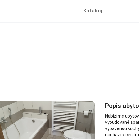
Katalog
Popis ubyt
Nabízíme ubytován
vybudované apar
vybavenou kuchyn
nachází v centru