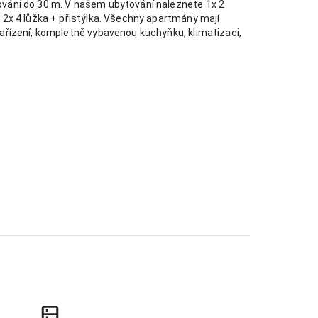
ování do 30 m. V našem ubytování naleznete 1x 2
a, 2x 4 lůžka + přistýlka. Všechny apartmány mají
 zařízení, kompletně vybavenou kuchyňku, klimatizaci,