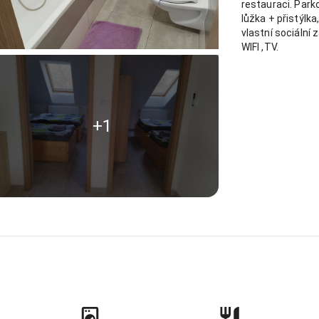
restauraci. Park
lůžka + přistýlk
vlastní sociální
WIFI ,TV.
+1