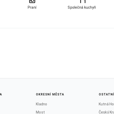
Praní
Společná kuchyň
A
OKRESNÍ MĚSTA
OSTATN
Kladno
Kutná Ho
Most
Český Kr