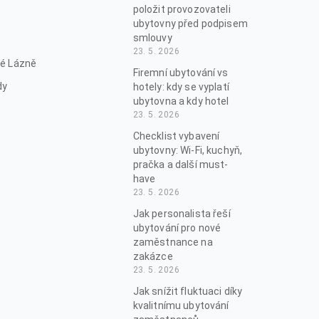
položit provozovateli
ubytovny před podpisem
smlouvy
23. 5. 2026
é Lázně
Firemní ubytování vs
dy
hotely: kdy se vyplatí
ubytovna a kdy hotel
23. 5. 2026
Checklist vybavení
ubytovny: Wi-Fi, kuchyň,
pračka a další must-
have
23. 5. 2026
Jak personalista řeší
ubytování pro nové
zaměstnance na
zakázce
23. 5. 2026
Jak snížit fluktuaci díky
kvalitnímu ubytování