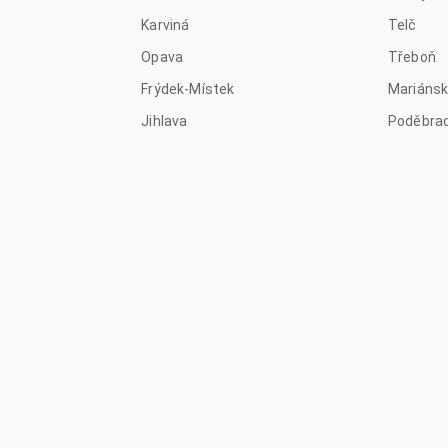
Karviná
Telč
Opava
Třeboň
Frýdek-Místek
Mariánsk
Jihlava
Poděbra