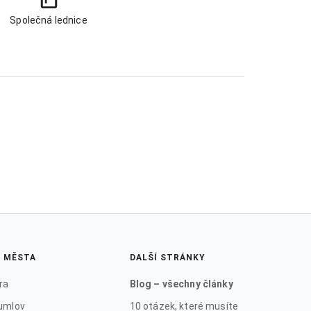
Společná lednice
Í MĚSTA
DALŠÍ STRÁNKY
ra
Blog – všechny články
umlov
10 otázek, které musíte