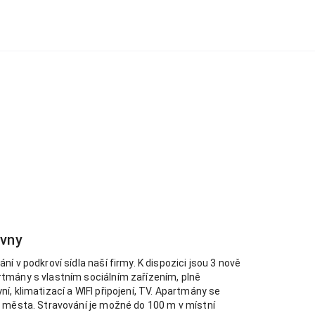
ovny
í v podkroví sídla naší firmy. K dispozici jsou 3 nově
tmány s vlastním sociálním zařízením, plně
í, klimatizací a WIFI připojení, TV. Apartmány se
 města. Stravování je možné do 100 m v místní