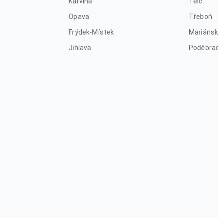
Karviná
Telč
Opava
Třeboň
Frýdek-Místek
Mariánsk
Jihlava
Poděbra