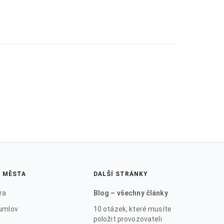
Í MĚSTA
DALŠÍ STRÁNKY
ra
Blog – všechny články
umlov
10 otázek, které musíte
položit provozovateli