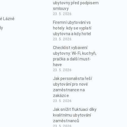
ubytovny před podpisem
smlouvy
23. 5. 2026
é Lázně
Firemní ubytování vs
dy
hotely: kdy se vyplatí
ubytovna a kdy hotel
23. 5. 2026
Checklist vybavení
ubytovny: Wi-Fi, kuchyň,
pračka a další must-
have
23. 5. 2026
Jak personalista řeší
ubytování pro nové
zaměstnance na
zakázce
23. 5. 2026
Jak snížit fluktuaci díky
kvalitnímu ubytování
zaměstnanců
23. 5. 2026