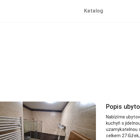
Katalog
Popis ubyt
Nabízíme ubytová
kuchyň s jídelno
uzamykatelnou sk
celkem 27 lůžek,