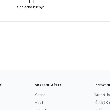
Společná kuchyň
A
OKRESNÍ MĚSTA
OSTATN
Kladno
Kutná Ho
Most
Český Kr