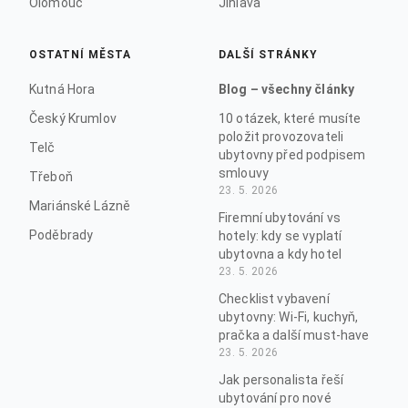
Olomouc
Jihlava
OSTATNÍ MĚSTA
DALŠÍ STRÁNKY
Kutná Hora
Blog – všechny články
Český Krumlov
10 otázek, které musíte
položit provozovateli
Telč
ubytovny před podpisem
smlouvy
Třeboň
23. 5. 2026
Mariánské Lázně
Firemní ubytování vs
Poděbrady
hotely: kdy se vyplatí
ubytovna a kdy hotel
23. 5. 2026
Checklist vybavení
ubytovny: Wi-Fi, kuchyň,
pračka a další must-have
23. 5. 2026
Jak personalista řeší
ubytování pro nové