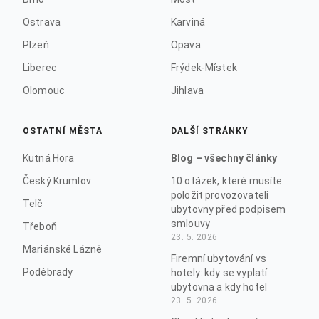
Ostrava
Karviná
Plzeň
Opava
Liberec
Frýdek-Místek
Olomouc
Jihlava
OSTATNÍ MĚSTA
DALŠÍ STRÁNKY
Kutná Hora
Blog – všechny články
Český Krumlov
10 otázek, které musíte
položit provozovateli
Telč
ubytovny před podpisem
smlouvy
Třeboň
23. 5. 2026
Mariánské Lázně
Firemní ubytování vs
Poděbrady
hotely: kdy se vyplatí
ubytovna a kdy hotel
23. 5. 2026